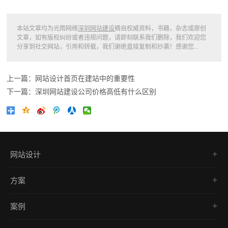
本站文章均为光雨网络
深圳网站建设
摘自权威资料，书籍，杂志或原创
文章，如有版权纠纷或者违规问题，请即刻联系我们删除，我们欢迎您
分享到社交网站，引用和转载，我们谢绝直接复制和抄袭！感谢您...
上一篇：网站设计首页在建站中的重要性
下一篇：深圳网站建设公司价格高低有什么区别
网站设计
品牌网站
方案
营销型网站
网站建设
网上商城建设
案例
响应式开发
响应式网站建设
品牌网站