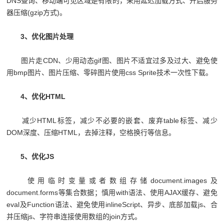
DNS查询、移动端可见区域是有限的，采用延迟加载方式、开启服务
器压缩(gzip方式)。
3、优化图片处理
图片走CDN、少用动态gif图、图片不适宜过多及过大、避免使
用bmp图片、图片压缩、零碎图片使用css Sprite技术一次性下载。
4、优化HTML
减少HTML标签，减少不必要的嵌套、废弃table标签、减少
DOM深度、压缩HTML，去掉注释，空格换行等信息。
5、优化JS
使用临时变量或者数组存储document.images及
document.forms等集合数据；慎用with语法、使用AJAX缓存、避免
eval及Function语法、避免使用inlineScript、异步、底部加载js、合
并压缩js、字符串连接使用数组的join方式。