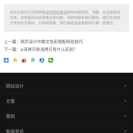
本站文章均为光雨网络
深圳网站建设
摘自权威资料，书籍，杂志或原创
文章，如有版权纠纷或者违规问题，请即刻联系我们删除，我们欢迎您
分享到社交网站，引用和转载，我们谢绝直接复制和抄袭！感谢您...
上一篇：网页设计中图文色彩搭配经验技巧
下一篇：js深拷贝和浅拷贝有什么区别？
网站设计
品牌网站
方案
营销型网站
网站建设
网上商城建设
案例
响应式开发
响应式网站建设
品牌网站
外贸网站
移动端网站建设
新闻资讯