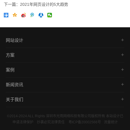
下一篇：2021年网页设计的5大趋势
网站设计
品牌网站
方案
营销型网站
网站建设
网上商城建设
案例
响应式开发
响应式网站建设
品牌网站
外贸网站
移动端网站建设
新闻资讯
营销型网站
营销推广
公司新闻
商城网站
关于我们
行业新闻
响应式网站
公司简介
建站资讯
©2014-2024 ALL Rights 深圳市光雨网络科技有限公司版权所有 本站设计已
联系我们
申请法律保护 抄袭必究法律责任
粤ICP备20002566号
流量统计