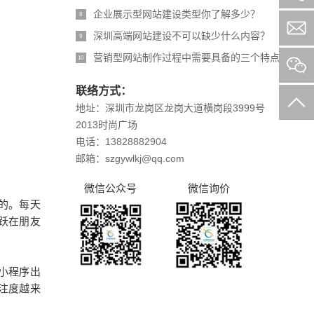
企业展示型网站建设类型你了解多少？
8
深圳高端网站建设不可以缺少什么内容？
9
营销型网站制作过程中需要具备的三个特点
10
联络方式：
地址：深圳市龙岗区龙岗大道横岗段3999号
2013时尚广场
电话：13828882904
邮箱：szgywlkj@qq.com
微信公众号
微信询价
的。每天
跃在朋友
小程序出
注度越来