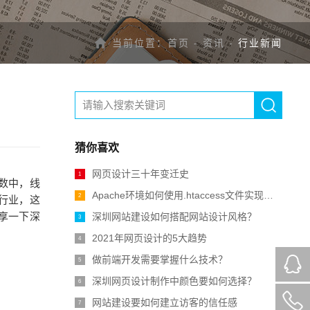
当前位置：
首页
-
资讯
-
行业新闻
猜你喜欢
网页设计三十年变迁史
1
数中，线
Apache环境如何使用.htaccess文件实现全站301重定向跳转？
2
行业，这
享一下深
深圳网站建设如何搭配网站设计风格？
3
2021年网页设计的5大趋势
4
做前端开发需要掌握什么技术？
5
深圳网页设计制作中颜色要如何选择？
6
网站建设要如何建立访客的信任感
7