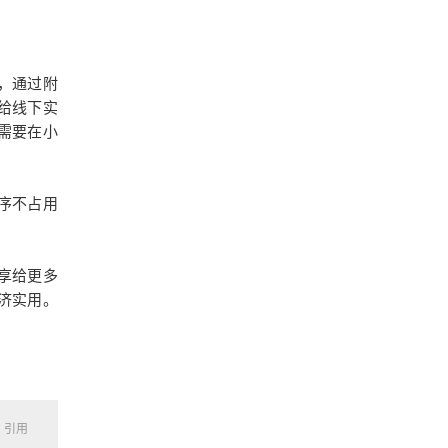
，通过附
给线下实
需要在小
序不占用
享给更多
济实用。
，引用