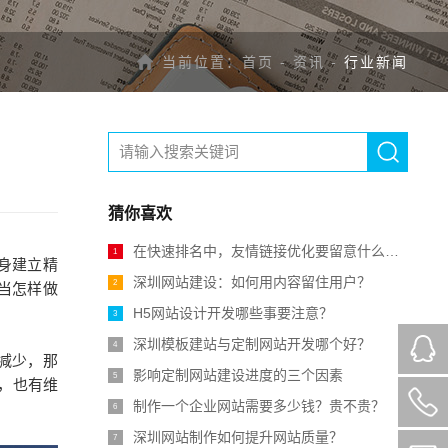
当前位置：
首页
-
资讯
-
行业新闻
猜你喜欢
在快速排名中，友情链接优化要留意什么呢？
1
身建立精
深圳网站建设：如何用内容留住用户？
2
当怎样做
H5网站设计开发哪些事要注意？
3
深圳模板建站与定制网站开发哪个好？
4
减少，那
影响定制网站建设进度的三个因素
5
，也有维
制作一个企业网站需要多少钱？贵不贵？
6
深圳网站制作如何提升网站质量？
7